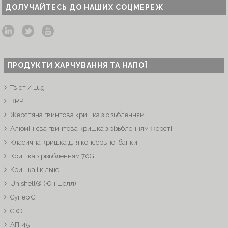
ДОЛУЧАЙТЕСЬ ДО НАШИХ СОЦМЕРЕЖ
ПРОДУКТИ ХАРЧУВАННЯ ТА НАПОЇ
Твіст / Lug
BRP
Жерстяна гвинтова кришка з різьбленням
Алюмінієва гвинтова кришка з різьбленням жерсті
Класична кришка для консервної банки
Кришка з різьбленням 70G
Кришка і кільце
Unishell® (Юнішелл)
Супер C
СКО
АП-45