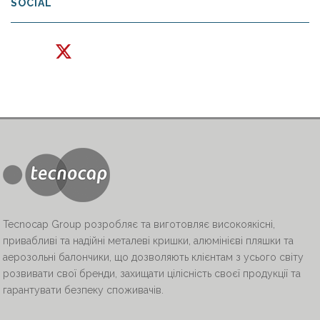
SOCIAL
Tecnocap Group розробляє та виготовляє високоякісні,
привабливі та надійні металеві кришки, алюмінієві пляшки та
аерозольні балончики, що дозволяють клієнтам з усього світу
розвивати свої бренди, захищати цілісність своєї продукції та
гарантувати безпеку споживачів.