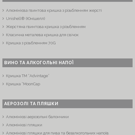
Алюмінієва гвинтова кришка з різьбленням жерсті
Unishell® (Юнішелл)
Жерстяна гвинтова кришка з різьбленням
Класична металева кришка для свічок
Кришка з різьбленням 70G
ВИНО ТА АЛКОГОЛЬНІ НАПОЇ
Кришка ТМ “Advintage”
Кришка “MoonCap
АЕРОЗОЛІ ТА ПЛЯШКИ
Алюмінієві аерозольні балончики
Алюмінієві пляшки
Алюмінієві пляшки для пива та безалкогольних напоїв