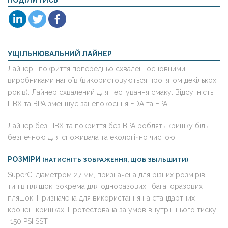
ПОДІЛИТИСЬ
УЩІЛЬНЮВАЛЬНИЙ ЛАЙНЕР
Лайнер і покриття попередньо схвалені основними
виробниками напоїв (використовуються протягом декількох
років). Лайнер схвалений для тестування смаку. Відсутність
ПВХ та BPA зменшує занепокоєння FDA та EPA.
Лайнер без ПВХ та покриття без BPA роблять кришку більш
безпечною для споживача та екологічно чистою.
РОЗМІРИ
(НАТИСНІТЬ ЗОБРАЖЕННЯ, ЩОБ ЗБІЛЬШИТИ)
SuperC, діаметром 27 мм, призначена для різних розмірів і
типів пляшок, зокрема для одноразових і багаторазових
пляшок. Призначена для використання на стандартних
кронен-кришках. Протестована за умов внутрішнього тиску
+150 PSI SST.