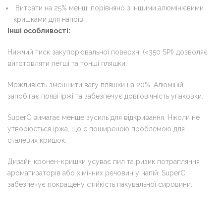
Витрати на 25% менші порівняно з іншими алюмінієвими
кришками для напоїв.
Інші особливості:
Нижчий тиск закупорювальної поверхні (<350 SPI) дозволяє
виготовляти легші та тонші пляшки.
Можливість зменшити вагу пляшки на 20%. Алюміній
запобігає появі іржі та забезпечує довговічність упаковки.
SuperC вимагає менше зусиль для відкривання. Ніколи не
утворюється іржа, що є поширеною проблемою для
сталевих кришок.
Дизайн кронен-кришки усуває пил та ризик потрапляння
ароматизаторів або хімічних речовин у напій. SuperC
забезпечує покращену стійкість пакувальної сировини.