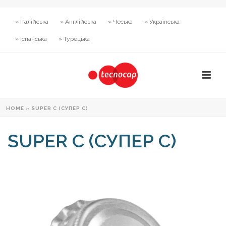
» Італійська
» Англійська
» Чеська
» Українська
» Іспанська
» Турецька
HOME
»
SUPER C (СУПЕР С)
SUPER C (СУПЕР С)