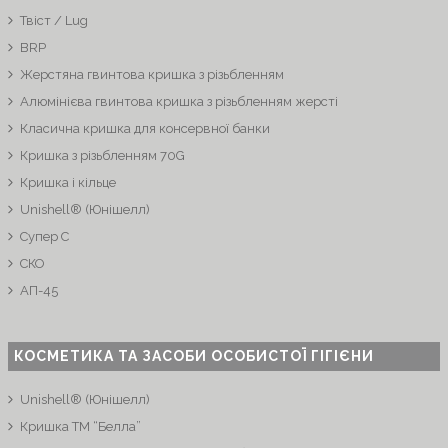
Твіст / Lug
BRP
Жерстяна гвинтова кришка з різьбленням
Алюмінієва гвинтова кришка з різьбленням жерсті
Класична кришка для консервної банки
Кришка з різьбленням 70G
Кришка і кільце
Unishell® (Юнішелл)
Супер C
СКО
АП-45
КОСМЕТИКА ТА ЗАСОБИ ОСОБИСТОЇ ГІГІЄНИ
Unishell® (Юнішелл)
Кришка ТМ “Белла”