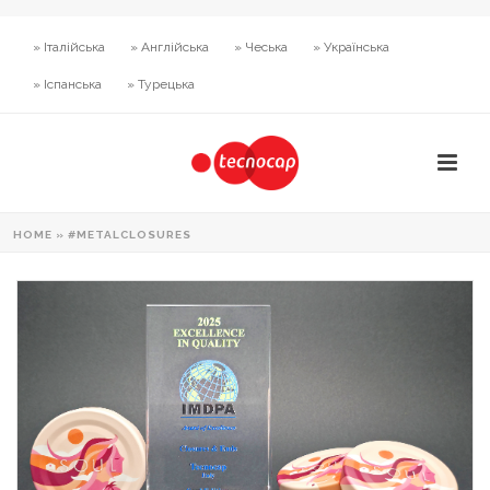
» Італійська
» Англійська
» Чеська
» Українська
» Іспанська
» Турецька
HOME
»
#METALCLOSURES