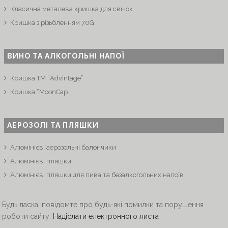
Класична металева кришка для свічок
Кришка з різьбленням 70G
ВИНО ТА АЛКОГОЛЬНІ НАПОЇ
Кришка ТМ “Advintage”
Кришка “MoonCap
АЕРОЗОЛІ ТА ПЛЯШКИ
Алюмінієві аерозольні балончики
Алюмінієві пляшки
Алюмінієві пляшки для пива та безалкогольних напоїв
Будь ласка, повідомте про будь-які помилки та порушення
роботи сайту:
Надіслати електронного листа