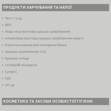
ПРОДУКТИ ХАРЧУВАННЯ ТА НАПОЇ
Твіст / Lug
BRP
Жерстяна гвинтова кришка з різьбленням
Алюмінієва гвинтова кришка з різьбленням жерсті
Класична кришка для консервної банки
Кришка з різьбленням 70G
Кришка і кільце
Unishell® (Юнішелл)
Супер C
СКО
АП-45
КОСМЕТИКА ТА ЗАСОБИ ОСОБИСТОЇ ГІГІЄНИ