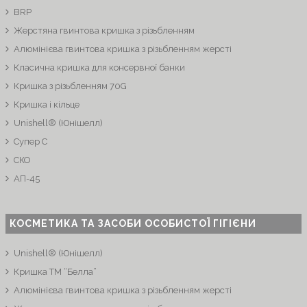
BRP
Жерстяна гвинтова кришка з різьбленням
Алюмінієва гвинтова кришка з різьбленням жерсті
Класична кришка для консервної банки
Кришка з різьбленням 70G
Кришка і кільце
Unishell® (Юнішелл)
Супер C
СКО
АП-45
КОСМЕТИКА ТА ЗАСОБИ ОСОБИСТОЇ ГІГІЄНИ
Unishell® (Юнішелл)
Кришка ТМ “Белла”
Алюмінієва гвинтова кришка з різьбленням жерсті