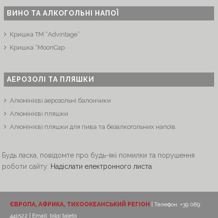
ВИНО ТА АЛКОГОЛЬНІ НАПОЇ
Кришка ТМ “Advintage”
Кришка “MoonCap
АЕРОЗОЛІ ТА ПЛЯШКИ
Алюмінієві аерозольні балончики
Алюмінієві пляшки
Алюмінієві пляшки для пива та безалкогольних напоїв
Будь ласка, повідомте про будь-які помилки та порушення
роботи сайту:
Надіслати електронного листа
ЄВРОПА, АФРИКА, ТИХООКЕАНСЬКИЙ РЕГІОН
| Телефон: +39 089
441522 | Email:
bilgi talebi