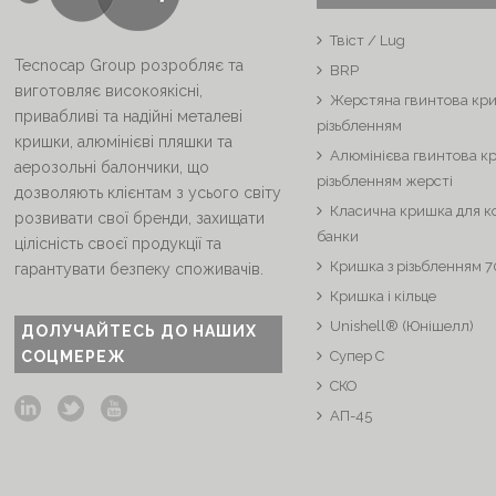
Твіст / Lug
Tecnocap Group розробляє та
BRP
виготовляє високоякісні,
Жерстяна гвинтова кри
привабливі та надійні металеві
різьбленням
кришки, алюмінієві пляшки та
Алюмінієва гвинтова к
аерозольні балончики, що
різьбленням жерсті
дозволяють клієнтам з усього світу
Класична кришка для к
розвивати свої бренди, захищати
банки
цілісність своєї продукції та
Кришка з різьбленням 
гарантувати безпеку споживачів.
Кришка і кільце
Unishell® (Юнішелл)
ДОЛУЧАЙТЕСЬ ДО НАШИХ
СОЦМЕРЕЖ
Супер C
СКО
АП-45