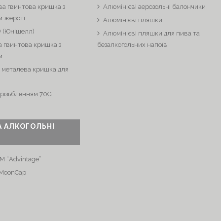
ва гвинтова кришка з
Алюмінієві аерозольні балончики
м жерсті
Алюмінієві пляшки
® (Юнішелл)
Алюмінієві пляшки для пива та
 гвинтова кришка з
безалкогольних напоїв
м
 металева кришка для
 різьбленням 70G
А АЛКОГОЛЬНІ
М “Advintage”
“MoonCap