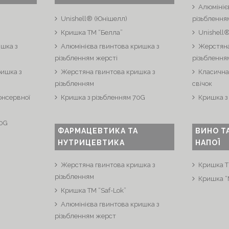
Алюмініє
Unishell® (Юнішелл)
різьблення
Кришка ТМ “Белла”
Unishell
шка з
Алюмінієва гвинтова кришка з
Жерстяна
різьбленням жерсті
різьблення
ришка з
Жерстяна гвинтова кришка з
Класична
різьбленням
свічок
онсервної
Кришка з різьбленням 70G
Кришка з
70G
ФАРМАЦЕВТИКА ТА
ВИНО Т
НУТРИЦЕВТИКА
НАПОЇ
Жерстяна гвинтова кришка з
Кришка Т
різьбленням
Кришка 
Кришка ТМ “Saf-Lok”
Алюмінієва гвинтова кришка з
різьбленням жерст