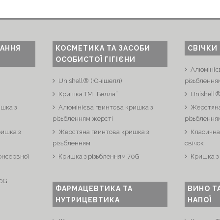
ВАННЯ
КОСМЕТИКА ТА ЗАСОБИ
СВІЧКИ
ОСОБИСТОЇ ГІГІЄНИ
Алюмініє
Unishell® (Юнішелл)
різьблення
Кришка ТМ “Белла”
Unishell
шка з
Алюмінієва гвинтова кришка з
Жерстяна
різьбленням жерсті
різьблення
ришка з
Жерстяна гвинтова кришка з
Класична
різьбленням
свічок
онсервної
Кришка з різьбленням 70G
Кришка з
70G
ФАРМАЦЕВТИКА ТА
ВИНО Т
НУТРИЦЕВТИКА
НАПОЇ