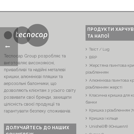
ПРОДУКТИ ХАРЧУ
ТА НАПОЇ
Твіст / Lug
Tecnocap Group розробляє та
BRP
виготовляє високоякісні,
Жерстяна гвинтова кри
привабливі та надійні металеві
різьбленням
кришки, алюмінієві пляшки та
Алюмінієва гвинтова к
аерозольні балончики, що
різьбленням жерсті
дозволяють клієнтам з усього світу
Класична кришка для к
розвивати свої бренди, захищати
банки
цілісність своєї продукції та
Кришка з різьбленням 
гарантувати безпеку споживачів.
Кришка і кільце
Unishell® (Юнішелл)
ДОЛУЧАЙТЕСЬ ДО НАШИХ