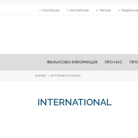
» Італійська
» Англійська
» Чеська
» Українськ
ФІНАНСОВА ІНФОРМАЦІЯ
ПРО НАС
ПРО
HOME
»
INTERNATIONAL
INTERNATIONAL