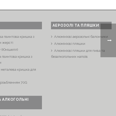
АЕРОЗОЛІ ТА ПЛЯШКИ
ва гвинтова кришка з
Алюмінієві аерозольні балончики
м жерсті
Алюмінієві пляшки
® (Юнішелл)
Алюмінієві пляшки для пива та
 гвинтова кришка з
безалкогольних напоїв
м
 металева кришка для
 різьбленням 70G
А АЛКОГОЛЬНІ